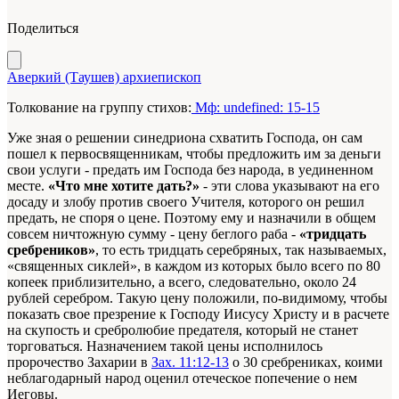
Поделиться
Аверкий (Таушев) архиепископ
Толкование на группу стихов:
Мф: undefined: 15-15
Уже зная о решении синедриона схватить Господа, он сам
пошел к первосвященникам, чтобы предложить им за деньги
свои услуги - предать им Господа без народа, в уединенном
месте.
«Что мне хотите дать?»
- эти слова указывают на его
досаду и злобу против своего Учителя, которого он решил
предать, не споря о цене. Поэтому ему и назначили в общем
совсем ничтожную сумму - цену беглого раба -
«тридцать
сребреников»
, то есть тридцать серебряных, так называемых,
«священных сиклей», в каждом из которых было всего по 80
копеек приблизительно, а всего, следовательно, около 24
рублей серебром. Такую цену положили, по-видимому, чтобы
показать свое презрение к Господу Иисусу Христу и в расчете
на скупость и сребролюбие предателя, который не станет
торговаться. Назначением такой цены исполнилось
пророчество Захарии в
Зах. 11:12-13
о 30 сребрениках, коими
неблагодарный народ оценил отеческое попечение о нем
Иеговы.