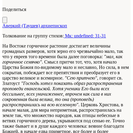
Поделиться
Аверкий (Таушев) архиепископ
Толкование на группу стихов:
Мк: undefined: 31-31
На Востоке горчичное растение достигает величины
громадных размеров, хотя зерно его чрезвычайно мало, так
что у евреев того времени была далее поговорка:
"мал, как
горчичное семячко"
. Смысл притчи тот, что, хотя начало
Царства Божия по-видимому мало и неславно, Но сила, в нем
сокрытая, побеждает все препятствия и преобразует его в
царство великое и всемирное.
"Сею притчею"
, говорит св.
Златоуст
"Господь хотел показать образ распространения
проповеди евангельской. Хотя ученики Его были всех
бессильнее, всех уничиженнее, впрочем как сила в них
сокровенная была велика, то она (проповедь)
распространилась на всю вселенную"
. Церковь Христова, в
начале малая, для мира неприметная, распространилась на
земле так, что множество народов, как птицы небесные в
ветвях горчичного дерева, укрываются под сенью ее. Точно
также бывает и в душе каждого человека: веяние благодати
Божией, в начале едва приметное, все более и более