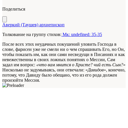
Поделиться
Аверкий (Таушев) архиепископ
Толкование на группу стихов:
Мк: undefined: 35-35
После всех этих неудачных покушений уловить Господа в
слове, фарисеи уже не смели ни о чем спрашивать Его, но Он,
чтобы показать им, как они сами несведущи в Писаниях и как
невежественны в своих ложных понятиях о Мессии, Сам
задал им вопрос:
«что вам мнится о Христе? чий есть Сын?
»
Нисколько не задумываясь, они отвечали: «
Давидов
», конечно,
потому, что Давиду было обещано, что из его рода должен
произойти Мессия.