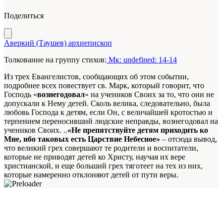
Поделиться
Аверкий (Таушев) архиепископ
Толкование на группу стихов:
Мк: undefined: 14-14
Из трех Евангелистов, сообщающих об этом событии,
подробнее всех повествует св. Марк, который говорит, что
Господь «
вознегодовал
» на учеников Своих за то, что они не
допускали к Нему детей. Сколь велика, следовательно, была
любовь Господа к детям, если Он, с величайшей кротостью и
терпением переносивший людские неправды, вознегодовал на
учеников Своих. ..
«Не препятствуйте детям приходить ко
Мне, ибо таковых есть Царствие Небесное»
– отсюда вывод,
что великий грех совершают те родители и воспитатели,
которые не приводят детей ко Христу, научая их вере
христианской, и еще больший грех тяготеет на тех из них,
которые намеренно отклоняют детей от пути веры.