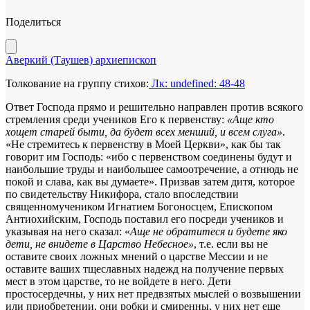
Поделиться
Аверкий (Таушев) архиепископ
Толкование на группу стихов:
Лк: undefined: 48-48
Ответ Господа прямо и решительно направлен против всякого
стремления среди учеников Его к первенству:
«Аще кто
хощет старей быти, да будет всех менший, и всем слуга»
.
«Не стремитесь к первенству в Моей Церкви», как бы так
говорит им Господь: «ибо с первенством соединены будут и
наибольшие труды и наибольшее самоотречение, а отнюдь не
покой и слава, как вы думаете». Призвав затем дитя, которое
по свидетельству Никифора, стало впоследствии
священномучеником Игнатием Богоносцем, Епископом
Антиохийским, Господь поставил его посреди учеников и
указывая на него сказал: «
Аще не обратитеся и будете яко
дети, не внидете в Царство Небесное»
, т.е. если вы не
оставите своих ложных мнений о царстве Мессии и не
оставите ваших тщеславных надежд на получение первых
мест в этом царстве, то не войдете в него. Дети
простосердечны, у них нет предвзятых мыслей о возвышении
или приобретении, они робки и смиренны, у них нет еще