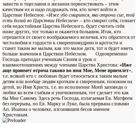
зависти и тщеславия и желания первенствовать – этим
качествам их и надо подражать тем, кто хочет войти в
Царствие Небесное. «
Иже убо смирится, яко отроча сие, той
есть болий во Царствии Небеснем
» – кто смирит себя, сознает
себя недостойным Царства Небесного, будет считать себя
ниже других, тот только и окажется большим. Итак, кто
отрешится от своего воображаемого величия, кто обратится от
честолюбия и гордости к смиренномудрию и кротости и
станет таким же малым, как это малое дитя, тот и будет иметь
больше значения в Царствии Небесном. Одновременно
Господь преподал ученикам Своим и урок о
взаимоотношениях между членами Царства Христова:
«Иже
аще приимет отроча таково во имя Мое, Мене приемлет
»,
т.е. всякий кто с любовью будет относиться к таким малым
детям или вообще людям кротким и смиренным, похожим на
детей, во Имя Христа, т.е. во исполнение Моей заповеди о
любви ко всем слабым и уничиженным, тот сделает это как
бы Мне Самому. Здесь речь Господа, излагаемая Ев. Матфеем
без перерыва, по Ев. Марку и Луке, была прервана словами
Ап. Иоанна о человеке, изгонявшем бесов именем
Христовым.