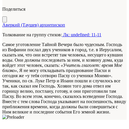
Поделиться
Аверкий (Таушев) архиепископ
Толкование на группу стихов:
Лк: undefined: 11-11
Самое уготовление Тайной Вечери было чудесным. Господь
из Вифании послал двух учеников в город, т.е. в Иерусалим,
сказать им, что они встретят там человека, несущего кувшин
воды. Они должны последовать за ним, и хозяину дома, куда
войдет этот человек, сказать:
«Учитель глаголет: время Мое
близко»
, Я не могу откладывать празднование Пасхи и
сегодня же «у тебя сотворю Пасху со ученики Моими».
Ученики, по св. Луке Петр и Иоанн пошли и случилось все
так, как сказал им Господь. Хозяин того дома отвел им
горницу велию, постлану, готову, и они приготовили там
Пасху. Во всем этом, конечно, сказалось всеведение Господа.
Вместе с тем слова Господа указывают на поспешность, ввиду
приближения времени, когда должны были совершиться с
Ним великие и последние события Его земной жизни.