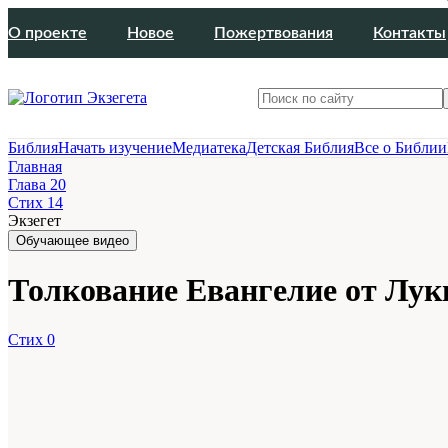
О проекте
Новое
Пожертвования
Контакты
Библия
Начать изучение
Медиатека
Детская Библия
Все о Библии
Главная
Глава 20
Стих 14
Экзегет
Обучающее видео
Толкование Евангелие от Луки 
Стих 0