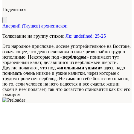
Поделиться
Аверкий (Таушев) архиепископ
Толкование на группу стихов:
Лк: undefined: 25-25
Это народное присловие, доселе употребительное на Востоке,
означающее, что дело невозможно или чрезвычайно трудно
исполнимо. Некоторые под «
верблюдом
» понимают тут
корабельный канат, делавшийся из верблюжьей шерсти.
Другие полагают, что под
«игольными ушами»
здесь надо
понимать очень низкие и узкие калитки, через которые с
трудом пролезает верблюд. Не само по себе богатство опасно,
но то, если человек на него надеется и все счастье жизни
своей в нем полагает, так что богатство становится как бы его
кумиром.