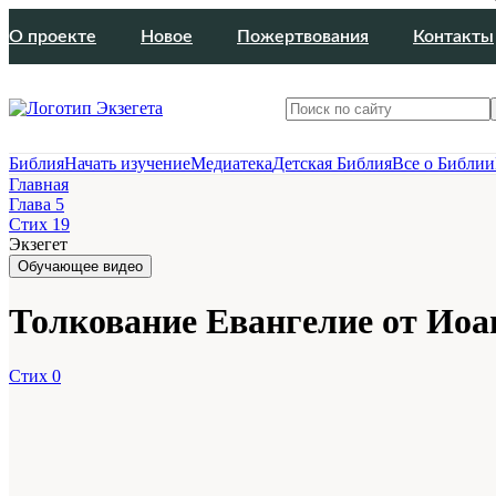
О проекте
Новое
Пожертвования
Контакты
Библия
Начать изучение
Медиатека
Детская Библия
Все о Библии
Главная
Глава 5
Стих 19
Экзегет
Обучающее видео
Толкование Евангелие от Иоанн
Стих 0