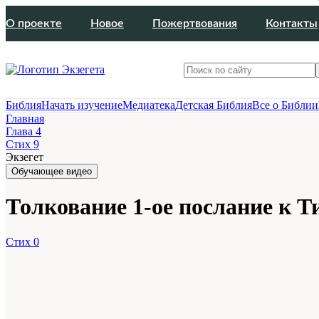
О проекте
Новое
Пожертвования
Контакты
Библия
Начать изучение
Медиатека
Детская Библия
Все о Библии
Главная
Глава 4
Стих 9
Экзегет
Обучающее видео
Толкование 1-ое послание к Ти
Стих 0