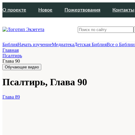
О проекте
Новое
Пожертвования
Контакты
Библия
Начать изучение
Медиатека
Детская Библия
Все о Библии
Главная
Псалтирь
Глава 90
Обучающее видео
Псалтирь, Глава 90
Глава 89