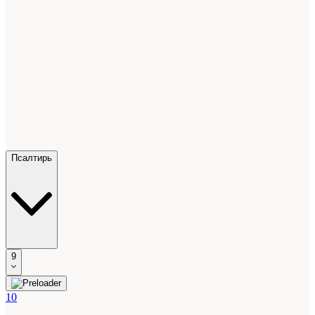
Псалтирь
9
10