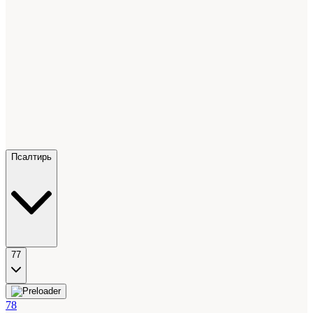
Псалтирь
77
78