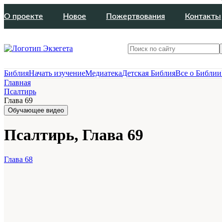
О проекте
Новое
Пожертвования
Контакты
Библия
Начать изучение
Медиатека
Детская Библия
Все о Библии
Главная
Псалтирь
Глава 69
Обучающее видео
Псалтирь, Глава 69
Глава 68