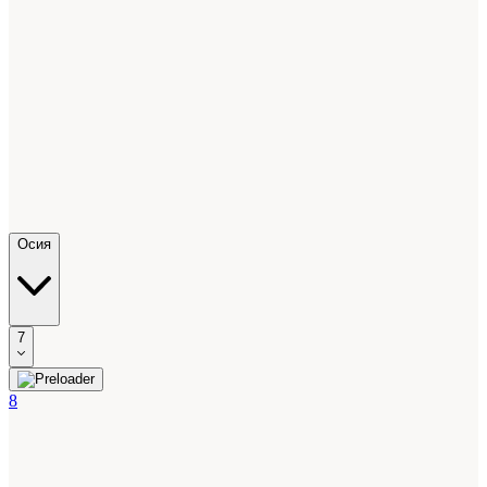
Осия
7
8