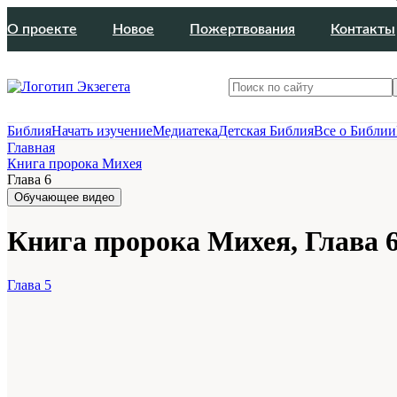
О проекте
Новое
Пожертвования
Контакты
Библия
Начать изучение
Медиатека
Детская Библия
Все о Библии
Главная
Книга пророка Михея
Глава 6
Обучающее видео
Книга пророка Михея, Глава 
Глава 5