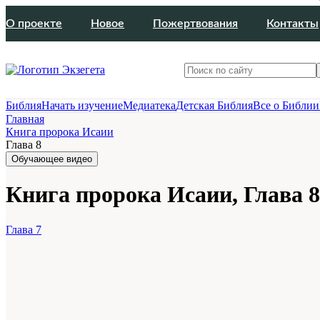
О проекте
Новое
Пожертвования
Контакты
Библия
Начать изучение
Медиатека
Детская Библия
Все о Библии
Главная
Книга пророка Исаии
Глава 8
Обучающее видео
Книга пророка Исаии, Глава 8
Глава 7