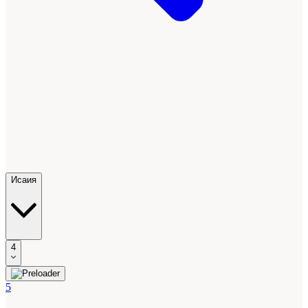
Исаия
4
5