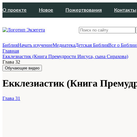
О проекте
Новое
Пожертвования
Контакты
Библия
Начать изучение
Медиатека
Детская Библия
Все о Библии
Главная
Екклезиастик (Книга Премудрости Иисуса, сына Сирахова)
Глава 32
Обучающее видео
Екклезиастик (Книга Премудро
Глава 31