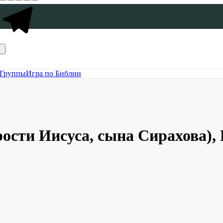
Группы
Игра по Библии
сти Иисуса, сына Сирахова), 