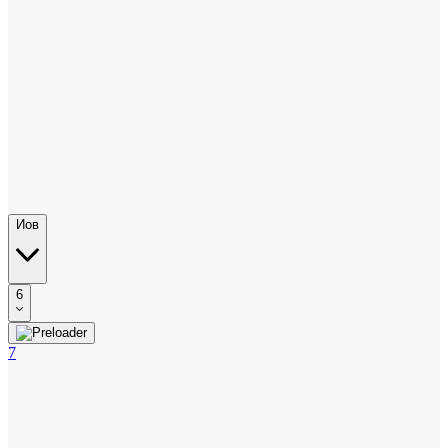
Иов
6
7