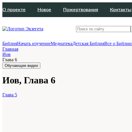
О проекте
Новое
Пожертвования
Контакты
Библия
Начать изучение
Медиатека
Детская Библия
Все о Библии
Главная
Иов
Глава 6
Обучающее видео
Иов, Глава 6
Глава 5