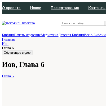
О проекте
Новое
Пожертвования
Контакты
Библия
Начать изучение
Медиатека
Детская Библия
Все о Библии
Главная
Иов
Глава 6
Обучающее видео
Иов, Глава 6
Глава 5