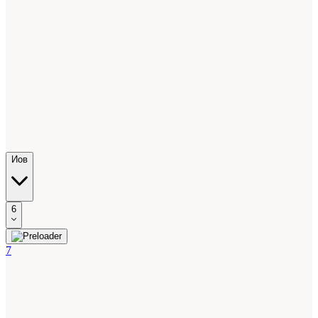
Иов
6
7