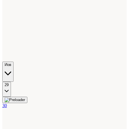
Иов
29
30