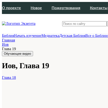
О проекте
Новое
Пожертвования
Контакты
Библия
Начать изучение
Медиатека
Детская Библия
Все о Библии
Главная
Иов
Глава 19
Обучающее видео
Иов, Глава 19
Глава 18