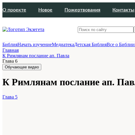
О проекте
Новое
Пожертвования
Контакты
Библия
Начать изучение
Медиатека
Детская Библия
Все о Библии
Главная
К Римлянам послание ап. Павла
Глава 6
Обучающее видео
К Римлянам послание ап. Павл
Глава 5