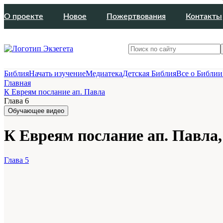
О проекте
Новое
Пожертвования
Контакты
Библия
Начать изучение
Медиатека
Детская Библия
Все о Библии
Главная
К Евреям послание ап. Павла
Глава 6
Обучающее видео
К Евреям послание ап. Павла,
Глава 5