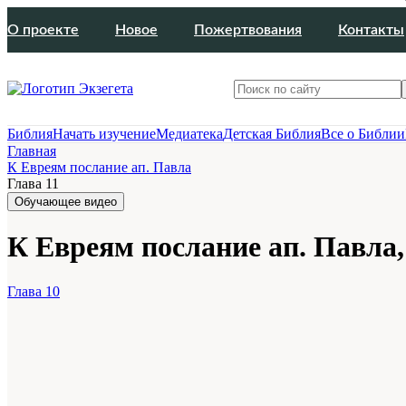
О проекте
Новое
Пожертвования
Контакты
Библия
Начать изучение
Медиатека
Детская Библия
Все о Библии
Главная
К Евреям послание ап. Павла
Глава 11
Обучающее видео
К Евреям послание ап. Павла,
Глава 10