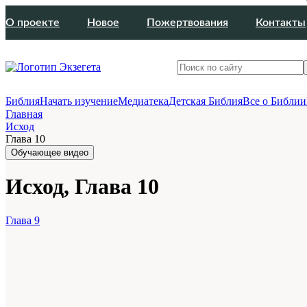
О проекте
Новое
Пожертвования
Контакты
Библия
Начать изучение
Медиатека
Детская Библия
Все о Библии
Главная
Исход
Глава 10
Обучающее видео
Исход, Глава 10
Глава 9