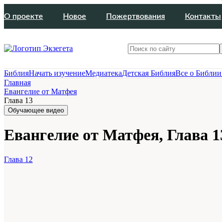
О проекте
Новое
Пожертвования
Контакты
Библия
Начать изучение
Медиатека
Детская Библия
Все о Библии
Главная
Евангелие от Матфея
Глава 13
Обучающее видео
Евангелие от Матфея, Глава 1
Глава 12