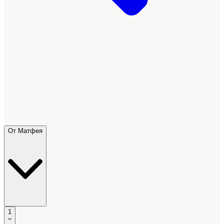
От Матфея
1