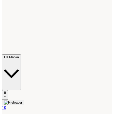
От Марка
9
10