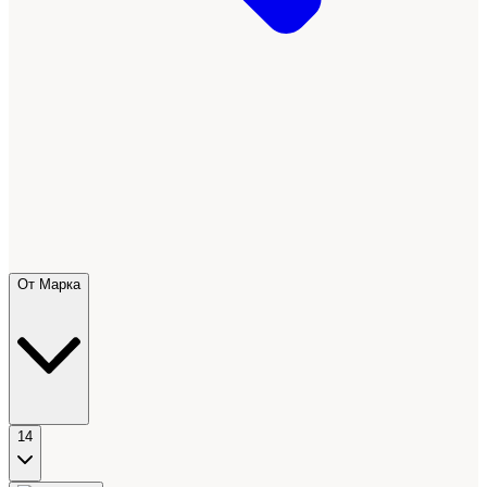
От Марка
14