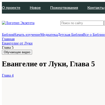
О проекте
Новое
Пожертвования
Контакты
Библия
Начать изучение
Медиатека
Детская Библия
Все о Библии
Главная
Евангелие от Луки
Глава 5
Обучающее видео
Евангелие от Луки, Глава 5
Глава 4