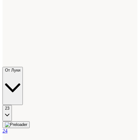
От Луки
23
24