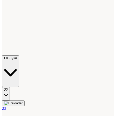
От Луки
22
23