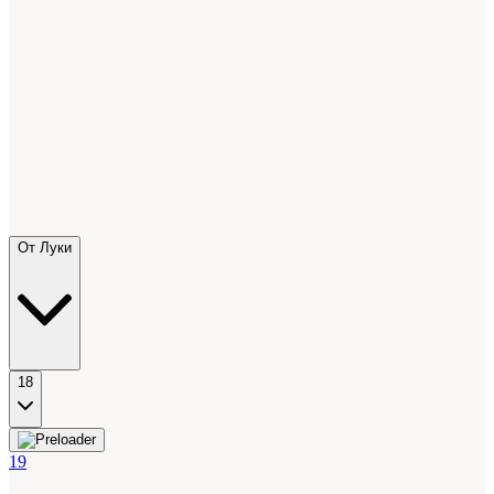
От Луки
18
19