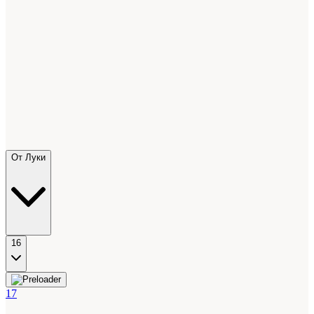
От Луки
16
17