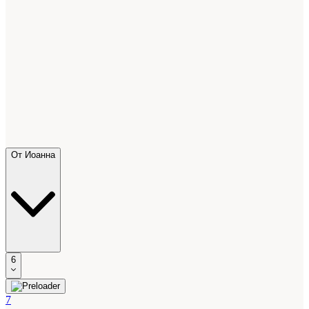
От Иоанна
6
7