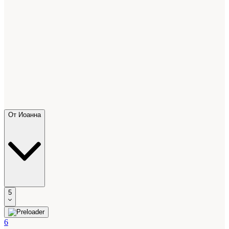
От Иоанна
5
6