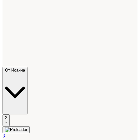
От Иоанна
2
3