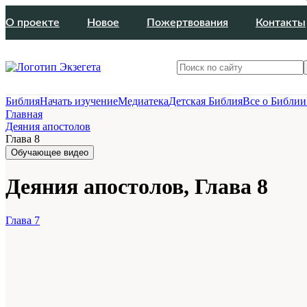
О проекте
Новое
Пожертвования
Контакты
Библия
Начать изучение
Медиатека
Детская Библия
Все о Библии
Главная
Деяния апостолов
Глава 8
Обучающее видео
Деяния апостолов, Глава 8
Глава 7