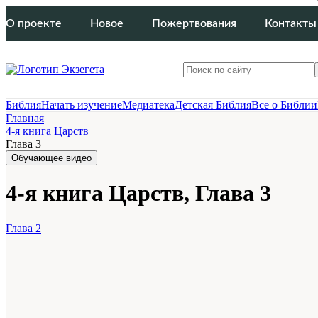
О проекте
Новое
Пожертвования
Контакты
Библия
Начать изучение
Медиатека
Детская Библия
Все о Библии
Главная
4-я книга Царств
Глава 3
Обучающее видео
4-я книга Царств, Глава 3
Глава 2