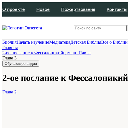
О проекте
Новое
Пожертвования
Контакты
Библия
Начать изучение
Медиатека
Детская Библия
Все о Библии
Главная
2-ое послание к Фессалоникийцам ап. Павла
Глава 3
Обучающее видео
2-ое послание к Фессалоникий
Глава 2