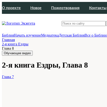
О проекте
Новое
Пожертвования
Контакты
Библия
Начать изучение
Медиатека
Детская Библия
Все о Библии
Главная
2-я книга Ездры
Глава 8
Обучающее видео
2-я книга Ездры, Глава 8
Глава 7