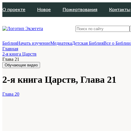
О проекте
Новое
Пожертвования
Контакты
Библия
Начать изучение
Медиатека
Детская Библия
Все о Библии
Главная
2-я книга Царств
Глава 21
Обучающее видео
2-я книга Царств, Глава 21
Глава 20