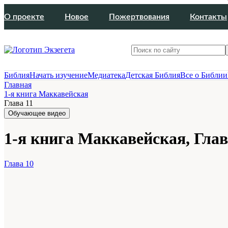
О проекте
Новое
Пожертвования
Контакты
Библия
Начать изучение
Медиатека
Детская Библия
Все о Библии
Главная
1-я книга Маккавейская
Глава 11
Обучающее видео
1-я книга Маккавейская, Глав
Глава 10